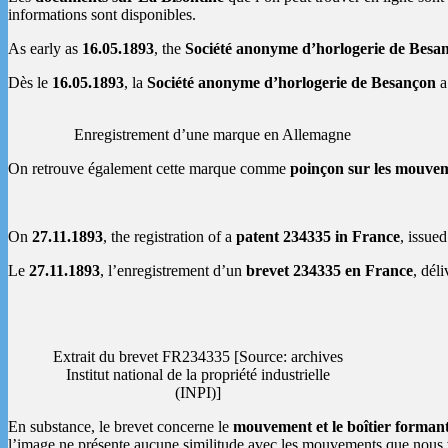
informations sont disponibles.
As early as
16.05.1893
, the
Société anonyme d’horlogerie de Besa
Dès le
16.05.1893
, la
Société anonyme d’horlogerie de Besançon
a
Enregistrement d’une marque en Allemagne
On retrouve également cette marque comme
poinçon sur les mouvem
On
27.11.1893
, the registration of a
patent 234335 in France
, issue
Le
27.11.1893
, l’enregistrement d’un
brevet 234335 en France
, dél
Extrait du brevet FR234335 [Source: archives
Institut national de la propriété industrielle
(INPI)]
En substance, le brevet concerne le
mouvement et le boîtier formant
l’image ne présente aucune similitude avec les mouvements que nous ver