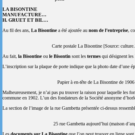
LA BISONTINE
MANUFACTURE…
H. GRUET ET BIL…
Au fil des ans,
La Bisontine
a été ajoutée au
nom de l’entreprise
, c
Carte postale La Bisontine [Source: culture
Au fait,
la Bisontine
ou
le Bisontin
sont les
termes
qui désignent les
L’inscription sur la plaque de porte indique que la photo date d’une é
Papier à en-tête de La Bisontine de 190
Malheureusement, je n’ai pas pu trouver la raison pour laquelle les fo
commune en 1902. L’un des fondateurs de la Société anonyme d’horlo
La section de l’image de la rue Gambetta présentée ci-dessus ressemb
25 rue Gambetta aujourd’hui (maison d’ang
Les
documents sur La Bisontine
que l’on peut trouver en ligne sont