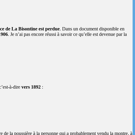
ace de La Bisontine est perdue
. Dans un document disponible en
 1906
. Je n’ai pas encore réussi à savoir ce qu’elle est devenue par la
 c’est-à-dire
vers 1892
:
ure de la poussière à la personne qui a probablement vendu la montre, à