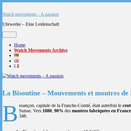
Aller
au
Watch movements – A passion
contenu
Uhrwerke – Eine Leidenschaft
Menu
Home
Watch Movements Archive
La Bisontine – Mouvements et montres de
B
esançon, capitale de la Franche-Comté, était autrefois le
cent
Suisse. Vers
1880
,
90%
des
montres fabriquées en Franc
348.