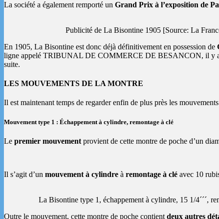
La société a également remporté un
Grand Prix à l’exposition de Pa
Publicité de La Bisontine 1905 [Source: La Fran
En 1905, La Bisontine est donc déjà définitivement en possession de
ligne appelé TRIBUNAL DE COMMERCE DE BESANCON, il y a un
suite.
LES MOUVEMENTS DE LA MONTRE
Il est maintenant temps de regarder enfin de plus près les mouvements
Mouvement type 1 : Échappement à cylindre, remontage à clé
Le
premier mouvement
provient de cette montre de poche d’un dia
Il s’agit d’un
mouvement à cylindre
à
remontage à clé
avec 10 rubis
La Bisontine type 1, échappement à cylindre, 15 1/4´´´, re
Outre le mouvement, cette montre de poche contient
deux autres déta