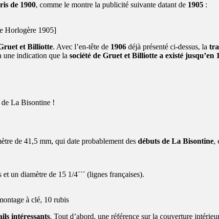
ris de 1900
, comme le montre la publicité suivante datant de
1905
:
ce Horlogère 1905]
Gruet et Billiotte
. Avec l’en-tête de
1906
déjà présenté ci-dessus, la
tr
e indication que la
société de Gruet et Billiotte a existé jusqu’en
 de La Bisontine !
mètre de 41,5 mm, qui date probablement des
débuts de La Bisontine
,
 et un diamètre de 15 1/4
´´´
(lignes françaises).
montage à clé, 10 rubis
ils intéressants
. Tout d’abord, une référence sur la couverture intérie