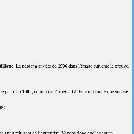
illiotte
. Le papier à en-tête de
1906
dans l’image suivante le prouve.
tre passé en
1902
, en tout cas Gruet et Billiotte ont fondé une société
e :
eau peu reluisant de l’entreprise. Voyons donc quelles autres