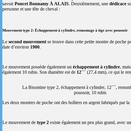
savoir
Poncet Bonnamy À ALAIS
. Deuxièmement, une
dédicace
su
personne et une tête de cheval :
Mouvement type 2: Échappement à cylindre, remontage à tige avec poussoir
Le
second mouvement
se trouve dans cette petite montre de poche p
date d’environ
1900
.
Le mouvement possède également un
échappement à cylindre
, mais
également 10 rubis. Son diamètre est de
12´´´
(27,4 mm), ce qui le ren
La Bisontine type 2, échappement à cylindre, 12´´´, remont
poussoir, 10 rubis
Les deux montres de poche ont des boîtiers en argent fabriqués par la
Le mouvement de
type 2
existe également un peu plus grand, avec u