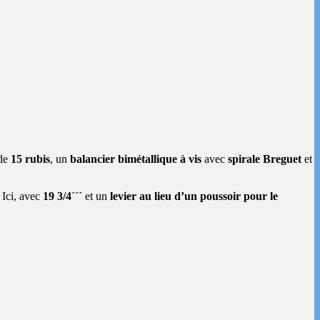
ède
15 rubis
, un
balancier bimétallique à vis
avec
spirale Breguet
et
 Ici, avec
19 3/4´´´
et un
levier au lieu d’un poussoir pour le