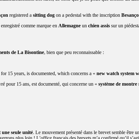
nçon
registered a
sitting dog
on a pedestal with the inscription
Besanço
 enregistré comme marque en
Allemagne
un
chien assis
sur un piédesta
ents de La Bisontine
, bien que peu reconnaissable :
d for 15 years, is documented, which concerns a «
new watch system w
ivré pour 15 ans, est documenté, qui concerne un «
système de montre 
 une seule unité
. Le mouvement présenté dans le brevet semble être 
rons plus loin ! L’office français des brevets m’a confirmé qu’il s’agit