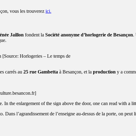
nçon, vous les trouverez
ici.
énée Jaillon
fondent la
Société anonyme d’horlogerie de Besançon
.
que.
 [Source: Horlogeries – Le temps de
res carrés au
25 rue Gambetta
à Besançon, et la
production
y a comm
lture.besancon.fr]
re. In the enlargement of the sign above the door, one can read with a lit
to. Dans l’agrandissement de l’enseigne au-dessus de la porte, on peut l