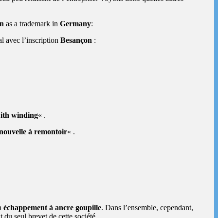
n
as a trademark in
Germany
:
l avec l’inscription
Besançon
:
ith winding
« .
nouvelle à remontoir
« .
un
échappement à ancre goupille
. Dans l’ensemble, cependant,
 du seul brevet de cette société.