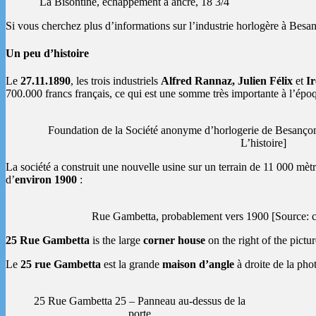
La Bisontine, échappement à ancre, 18 3/4´´´
Si vous cherchez plus d’informations sur l’industrie horlogère à Besa
Un peu d’histoire
Le
27.11.1890
, les trois industriels
Alfred Rannaz, Julien Félix
et
Ir
700.000 francs français, ce qui est une somme très importante à l’épo
Foundation de la Société anonyme d’horlogerie de Besançon
L’histoire]
La société a construit une nouvelle usine sur un terrain de 11 000 mèt
d’
environ 1900
:
Rue Gambetta, probablement vers 1900 [Source: cu
25 Rue Gambetta
is the large
corner house
on the right of the pictu
Le
25 rue Gambetta
est la grande
maison d’angle
à droite de la pho
25 Rue Gambetta 25 – Panneau au-dessus de la
porte