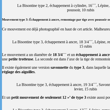
La Bisontine type 2, échappement à cylindre, 16´´´, Lépine,
poussoir, 10 rubis
Mouvement type 3: Échappement à ancre, remontage par tige avec poussoir ou
Ce mouvement est déjà photographié en haut de cet article. Malheureus
La Bisontine type 3, échappement à ancre, 18 3/4´´´, Lépine, r
15 rubis
Le mouvement a un diamètre de
18 3/4´´´
et un
échappement à ancre
une
petite trotteuse
. La seconde est dans l’axe de la tige de remonto
Il existe également une version
savonnette
du
type 3
, dans laquelle l
réglage des aiguilles
.
La Bisontine type 3, échappement à ancre, 19 3/4´´´, Savonn
levier, 15 rubis
Et un
petit mouvement de seulement 12 »’ de type 3
existe aussi po