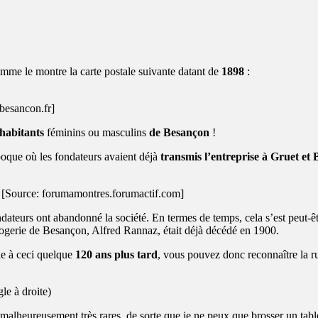
omme le montre la carte postale suivante datant de
1898
:
.besancon.fr]
habitants
féminins ou masculins
de Besançon
!
poque où les fondateurs avaient déjà
transmis l’entreprise à Gruet et B
6 [Source: forumamontres.forumactif.com]
ndateurs ont abandonné la société. En termes de temps, cela s’est peut-ê
gerie de Besançon, Alfred Rannaz, était déjà décédé en 1900.
le à ceci quelque
120 ans plus tard
, vous pouvez donc reconnaître la ru
le à droite)
 malheureusement très rares, de sorte que je ne peux que brosser un tabl