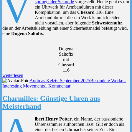
V
Deutschland
springender Sekunde
vorgestellt. Heute geht es um
ein Uhrwerk für Armbanduhren mit dieser
Komplikation, um das
Chézard 116
. Eine
Armbanduhr mit diesem Werk kann ich leider
nicht vorstellen, aber folgende
Schwesternuhr
,
die an der Arbeitskleidung mit einer Sicherheitsnadel befestigt wird,
eine
Dugena Saltofix
.
Dugena
Saltofix
mit
Chézard
116
„Das
weiterlesen
Chézard
Autor
Veröffentlicht
Kategorien
Andreas Kelz
6. September 2025
Besondere Werke -
116
am
zu
Interesting Movements
1 Kommentar
mit
Das
springender
Chézard
Charmilles: Günstige Uhren aus
Sekunde“
116
Meisterhand
mit
springender
A
Sekunde
lbert Henry Potter
, ein Name, der passionierte
Uhrensammler aufhorchen lässt. Gilt er doch als
einer der besten Uhrmacher seiner Zeit. Ein