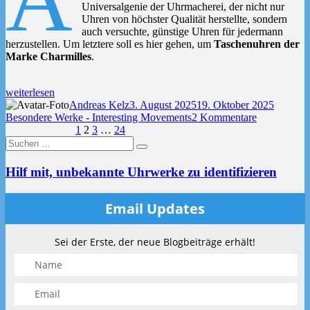
Universalgenie der Uhrmacherei, der nicht nur
Uhren von höchster Qualität herstellte, sondern
auch versuchte, günstige Uhren für jedermann
herzustellen. Um letztere soll es hier gehen, um
Taschenuhren der
Marke Charmilles
.
„Charmilles:
weiterlesen
Günstige
Autor
Veröffentlicht
Kategor
Andreas Kelz
3. August 2025
19. Oktober 2025
Uhren
am
zu
Besondere Werke - Interesting Movements
2 Kommentare
aus
Seitennummerierung
Seite
Seite
Seite
Seite
Charmilles:
Vorherige Seite
1
2
3
…
24
Nächste Seite
Meisterhand“
Suchen
Günstige
der
Suchen
nach:
Uhren
Beiträge
aus
Hilf mit, unbekannte Uhrwerke zu identifizieren
Meisterhand
Email Updates
Sei der Erste, der neue Blogbeiträge erhält!