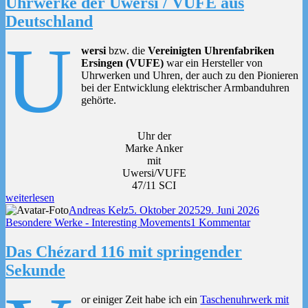
Uhrwerke der Uwersi / VUFE aus
Buch“
Audemars
Deutschland
Piguet
–
U
Das
wersi
bzw. die
Vereinigten Uhrenfabriken
Buch
Ersingen (VUFE)
war ein Hersteller von
Uhrwerken und Uhren, der auch zu den Pionieren
bei der Entwicklung elektrischer Armbanduhren
gehörte.
Uhr der
Marke Anker
mit
Uwersi/VUFE
47/11 SCI
„Uhrwerke
weiterlesen
der
Autor
Veröffentlicht
Kategorien
Andreas Kelz
5. Oktober 2025
29. Juni 2026
Uwersi
am
zu
Besondere Werke - Interesting Movements
1 Kommentar
/
Uhrwerke
VUFE
der
Das Chézard 116 mit springender
aus
Uwersi
Sekunde
Deutschland“
/
VUFE
aus
or einiger Zeit habe ich ein
Taschenuhrwerk mit