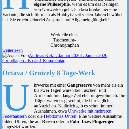
eigene Philosophie
, wenn es um das Reinigen
von Uhrwerken geht. Ich beschreibe hier eine
Variante, die sich für mich als Hobbyist seit vielen Jahren bewährt
hat. Sie erhebt keinerlei Anspruch auf Allgemeingültigkeit!
Werkteile eines
Taschenuhr-
Chronographen
„Reinigung
weiterlesen
zerlegter
Autor
Veröffentlicht
Kategorien
Andreas Kelz
1. Januar 2026
1. Januar 2026
Uhrwerke“
am
zu
Grundlagen - Basics
1 Kommentar
Reinigung
zerlegter
Octava / Graizely 8 Tage-Werk
Uhrwerke
U
hrwerke mit einer
Gangreserve
von mehr als ein
bis zwei Tagen waren bei Taschen- und
Armbanduhren lange Zeit eher ungewöhnlich. Ihre
Träger waren es gewohnt, die Uhr täglich
aufzuziehen. Natürlich gab es schon immer
Ausnahmen, etwa
Uhrwerke mit mehreren
Federhäusern
oder die
Hebdomas-Uhren
. Eine weitere Ausnahme
bilden Uhren, die auf
Reisen
oder in
Fahr- bzw. Flugzeugen
eingesetzt wurden.