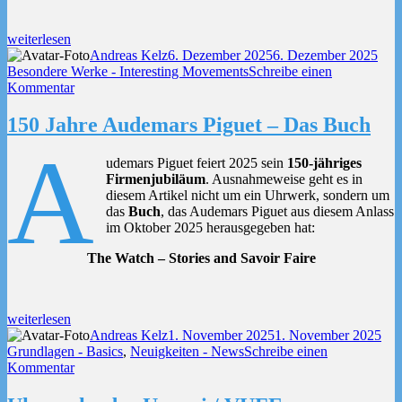
„Octava
weiterlesen
/
Autor
Veröffentlicht
Kate
Andreas Kelz
6. Dezember 2025
6. Dezember 2025
Graizely
am
Besondere Werke - Interesting Movements
Schreibe einen
8
zu
Kommentar
Tage-
Octava
Werk“
/
150 Jahre Audemars Piguet – Das Buch
Graizely
A
8
udemars Piguet feiert 2025 sein
150-jähriges
Tage-
Firmenjubiläum
. Ausnahmeweise geht es in
Werk
diesem Artikel nicht um ein Uhrwerk, sondern um
das
Buch
, das Audemars Piguet aus diesem Anlass
im Oktober 2025 herausgegeben hat:
The Watch – Stories and Savoir Faire
„150
weiterlesen
Jahre
Autor
Veröffentlicht
Kat
Andreas Kelz
1. November 2025
1. November 2025
Audemars
am
Grundlagen - Basics
,
Neuigkeiten - News
Schreibe einen
Piguet
zu
Kommentar
–
150
Das
Jahre