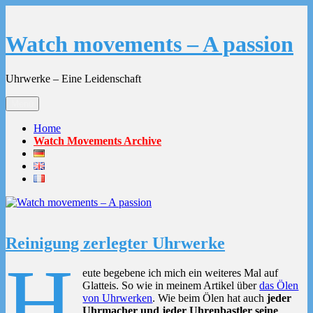
Zum
Inhalt
springen
Watch movements – A passion
Uhrwerke – Eine Leidenschaft
Menü
Home
Watch Movements Archive
Reinigung zerlegter Uhrwerke
H
eute begebene ich mich ein weiteres Mal auf
Glatteis. So wie in meinem Artikel über
das Ölen
von Uhrwerken
. Wie beim Ölen hat auch
jeder
Uhrmacher und jeder Uhrenbastler seine