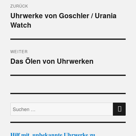
Beitragsnavigation
ZURÜCK
Uhrwerke von Goschler / Urania
Vorheriger
Watch
Beitrag:
WEITER
Das Ölen von Uhrwerken
Nächster
Beitrag:
SU
Suchen
nach:
Hilf mit, unbekannte Uhrwerke zu