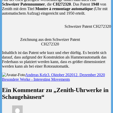
Schweizer Patennummer
, die
CH272320
. Das Patent
1948
von
Zenith mit dem Titel
Montre à remontage automatique
(Uhr mit
automatischem Aufzug) eingereicht und 1950 erteilt.
Schweizer Patent CH272320
Zeichnung aus dem Schweizer Patent
CH272320
Inhaltlich ist das Patent sehr kurz und eher dürftig. Es bezieht sich
darauf, dass aufgrund der Konstruktion als Hammerautomatik das
Federhaus so platziert werden kann, dass es größer dimensioniert
werden kann als bei einer Rotorautomatik.
Autor
Veröffentlicht
Kate
Andreas Kelz
3. Oktober 2020
12. Dezember 2020
am
Besondere Werke - Interesting Movements
Ein Kommentar zu „Zenith-Uhrwerke in
Schaugehäusen“