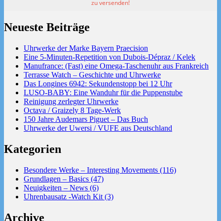
zu versenden!
Neueste Beiträge
Uhrwerke der Marke Bayern Praecision
Eine 5-Minuten-Repetition von Dubois-Dépraz / Kelek
Manufrance: (Fast) eine Omega-Taschenuhr aus Frankreich
Terrasse Watch – Geschichte und Uhrwerke
Das Longines 6942: Sekundenstopp bei 12 Uhr
LUSO-BABY: Eine Wanduhr für die Puppenstube
Reinigung zerlegter Uhrwerke
Octava / Graizely 8 Tage-Werk
150 Jahre Audemars Piguet – Das Buch
Uhrwerke der Uwersi / VUFE aus Deutschland
Kategorien
Besondere Werke – Interesting Movements (116)
Grundlagen – Basics (47)
Neuigkeiten – News (6)
Uhrenbausatz -Watch Kit (3)
Archive