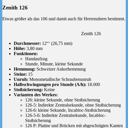
Zenith 126
Etwas größer als das 106 und damit auch für Herrenuhren bestimmt.
Zenith 126
Durchmesser:
12“‘ (26,75 mm)
Höhe:
3,80 mm
Funktionen:
Handaufzug
Stunde, Minute, kleine Sekunde
Hemmung:
Schweizer Ankerhemmung
Steine:
15
Unruh:
Monometallische Schraubenunruh
Halbschwingungen pro Stunde (A/h):
18.000
Stoßsicherung:
Keine
Varianten des Werkes:
126: kleine Sekunde, ohne Stoßsicherung
126-5: Indirekte Zentralsekunde, ohne Stoßsicherung
126-6: kleine Sekunde, Incabloc-Stoßsicherung
126-5-6: Indirekte Zentralsekunde, Incabloc-
Stoßsicherung
126 P: Platine und Brücken mit abgeschrägten Kanten