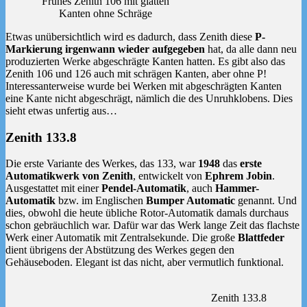
Frühes Zenith 106 mit glatten
Kanten ohne Schräge
Etwas unübersichtlich wird es dadurch, dass Zenith diese
P-
Markierung irgenwann wieder aufgegeben
hat, da alle dann neu
produzierten Werke abgeschrägte Kanten hatten. Es gibt also das
Zenith 106 und 126 auch mit schrägen Kanten, aber ohne P!
Interessanterweise wurde bei Werken mit abgeschrägten Kanten
eine Kante nicht abgeschrägt, nämlich die des Unruhklobens. Dies
sieht etwas unfertig aus…
Zenith 133.8
Die erste Variante des Werkes, das 133, war
1948
das
erste
Automatikwerk von Zenith
, entwickelt von
Ephrem Jobin
.
Ausgestattet mit einer
Pendel-Automatik
, auch
Hammer-
Automatik
bzw. im Englischen
Bumper Automatic
genannt. Und
dies, obwohl die heute übliche Rotor-Automatik damals durchaus
schon gebräuchlich war. Dafür war das Werk lange Zeit das flachste
Werk einer Automatik mit Zentralsekunde. Die große
Blattfeder
dient übrigens der Abstützung des Werkes gegen den
Gehäuseboden. Elegant ist das nicht, aber vermutlich funktional.
Zenith 133.8