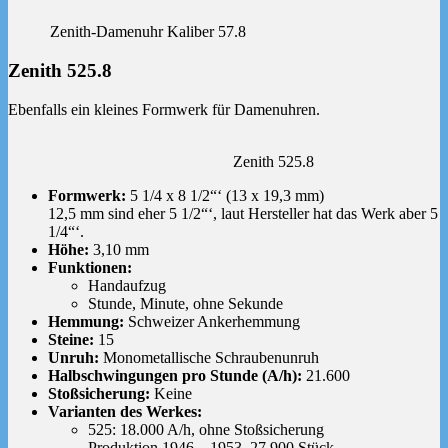
Zenith-Damenuhr Kaliber 57.8
Zenith 525.8
Ebenfalls ein kleines Formwerk für Damenuhren.
Zenith 525.8
Formwerk:
5 1/4 x 8 1/2“‘ (13 x 19,3 mm)
12,5 mm sind eher 5 1/2“‘, laut Hersteller hat das Werk aber 5
1/4“‘.
Höhe:
3,10 mm
Funktionen:
Handaufzug
Stunde, Minute, ohne Sekunde
Hemmung:
Schweizer Ankerhemmung
Steine:
15
Unruh:
Monometallische Schraubenunruh
Halbschwingungen pro Stunde (A/h):
21.600
Stoßsicherung:
Keine
Varianten des Werkes:
525: 18.000 A/h, ohne Stoßsicherung
Produktion 1946 – 1953, 27.900 Stück