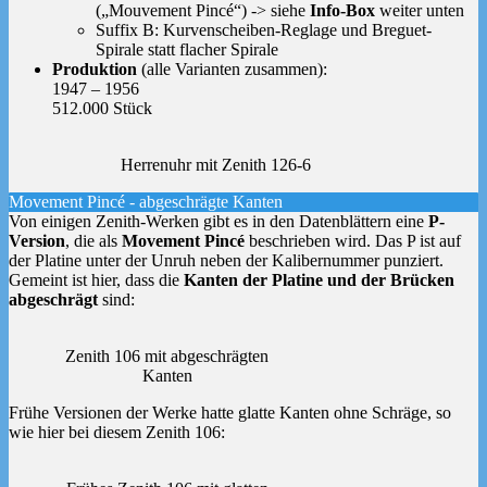
(„Mouvement Pincé“) -> siehe
Info-Box
weiter unten
Suffix B: Kurvenscheiben-Reglage und Breguet-
Spirale statt flacher Spirale
Produktion
(alle Varianten zusammen):
1947 – 1956
512.000 Stück
Herrenuhr mit Zenith 126-6
Movement Pincé - abgeschrägte Kanten
Von einigen Zenith-Werken gibt es in den Datenblättern eine
P-
Version
, die als
Movement Pincé
beschrieben wird. Das P ist auf
der Platine unter der Unruh neben der Kalibernummer punziert.
Gemeint ist hier, dass die
Kanten der Platine und der Brücken
abgeschrägt
sind:
Zenith 106 mit abgeschrägten
Kanten
Frühe Versionen der Werke hatte glatte Kanten ohne Schräge, so
wie hier bei diesem Zenith 106: