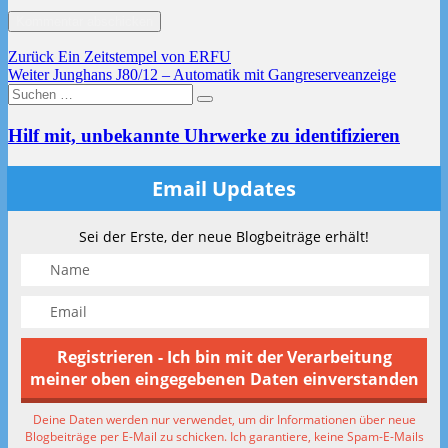
Beitragsnavigation
Vorheriger
Zurück
Ein Zeitstempel von ERFU
Nächster
Beitrag:
Weiter
Junghans J80/12 – Automatik mit Gangreserveanzeige
Suchen
Beitrag:
Suchen
nach:
Hilf mit, unbekannte Uhrwerke zu identifizieren
Email Updates
Sei der Erste, der neue Blogbeiträge erhält!
Deine Daten werden nur verwendet, um dir Informationen über neue
Blogbeiträge per E-Mail zu schicken. Ich garantiere, keine Spam-E-Mails