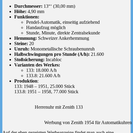
Durchmesser:
13“‘ (30,00 mm)
Höhe:
4,90 mm
Funktionen:
Pendel-Automatik, einseitig aufziehend
Handaufzug möglich
Stunde, Minute, direkte Zentralsekunde
Hemmung:
Schweizer Ankerhemmung
Steine:
20
Unruh:
Monometallische Schraubenunruh
Halbschwingungen pro Stunde (A/h):
21.600
Stoßsicherung:
Incabloc
Varianten des Werkes:
133: 18.000 A/h
133.8: 21.600 A/h
Produktion
:
133: 1948 – 1951, 25.000 Stück
133.8: 1951 – 1958, 77.000 Stück
Herrenuhr mit Zenith 133
Werbung von Zenith 1954 für Automatikuhren 
Auf der eben gezeigten Werbeanzeige findet man auch eine